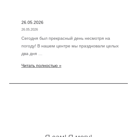
гордимся
каждым
участником
26.05.2026
этого
26.05.2026
маленького,
Сегодня был прекрасный день несмотря на
но
погоду! В нашем центре мы праздновали целых
значимого
два дня …
события!
26.05.2026
Читать полностью »