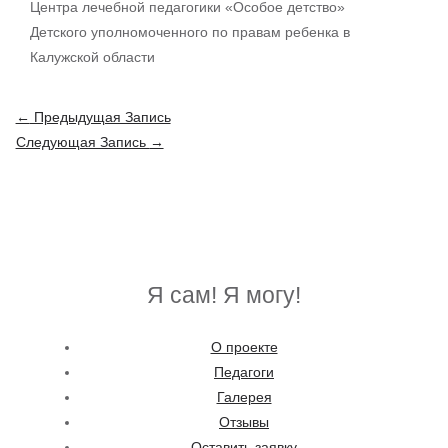
Центра лечебной педагогики «Особое детство»
Детского уполномоченного по правам ребенка в
Калужской области
Навигация
←
Предыдущая Запись
по
Следующая Запись
→
записям
Я сам! Я могу!
О проекте
Педагоги
Галерея
Отзывы
Оставить заявку