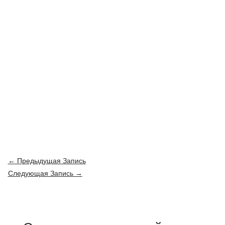
Навигация
←
Предыдущая Запись
по
Следующая Запись
→
записям