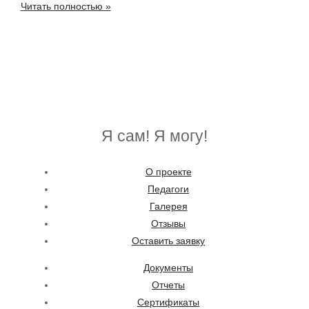
Проект
Читать полностью »
“Я
сам!
Я
могу!”
Я сам! Я могу!
О проекте
Педагоги
Галерея
Отзывы
Оставить заявку
Документы
Отчеты
Сертификаты