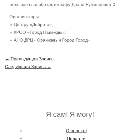
Большое спасибо фотографу Диане Румянцевой 🌷
Организаторы:
⭐ Центру «Доброта»;
⭐ КРОО «Город Надежды»;
⭐ АНО ДРЦ «Оранжевый Город Город»
Навигация
←
Предыдущая Запись
по
Следующая Запись
→
записям
Я сам! Я могу!
О проекте
Педагоги