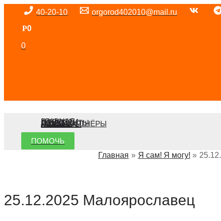
Перейти
40-20-10
orgorod402010@mail.ru
к
Р
0
содержимому
0
ГЛАВНАЯ
НОВОСТИ
О НАС
ДОКУМЕНТЫ
ОТЧЕТЫ
НАШИ ПАРТНЁРЫ
КОНТАКТЫ
ПОМОЧЬ
Главная
Я сам! Я могу!
25.12
25.12.2025 Малоярославец