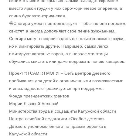
синим отливом на крыльях. Самки выглядят скромнее:
вместо яркой грудки у них серо-коричневое оперение, а
спина буровато-коричневая.
🤩Снегири умеют повторять звуки — обычно они негромко
свистят, а иногда дополняют своё пение жужжанием.
Снегири могут воспроизводить не только знакомые звуки,
но и имитировать другие. Например, самки легко
имитируют карканье ворон, а в неволе эти птицы
обучались свистеть или даже подражать пению канареек.
Проект “Я САМ! Я МОГУ! – Сеть центров дневного
пребывания для детей с ограниченными возможностями
и инвалидностью” реализуется при поддержке:
Фонда президентских грантов
Марии Львовой-Беловой
Министерства труда и соцзащиты Калужской области
Центра лечебной педагогики «Особое детство»
Детского уполномоченного по правам ребенка в
Калужской области