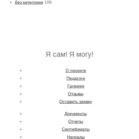
1
без категории
106
0
6
p
r
o
Я сам! Я могу!
d
u
О проекте
c
Педагоги
t
Галерея
s
Отзывы
Оставить заявку
Документы
Отчеты
Сертификаты
Награды