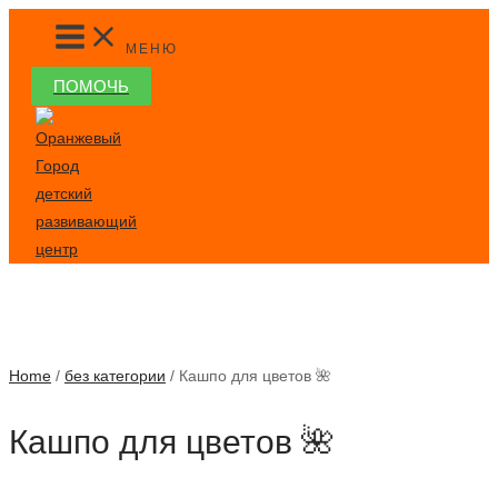
Перейти
MAIN
MENU
к
МЕНЮ
содержимому
ПОМОЧЬ
Home
/
без категории
/ Кашпо для цветов 🌺
Кашпо для цветов 🌺