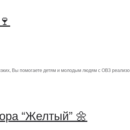
🍷
изких, Вы помогаете детям и молодым людям с ОВЗ реализ
ора “Желтый” 🌼