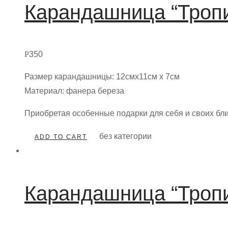
Карандашница “Троп
Р
350
Размер карандашницы: 12смх11см х 7см
Материал: фанера береза
Приобретая особенные подарки для себя и своих бл
без категории
ADD TO CART
Карандашница “Троп