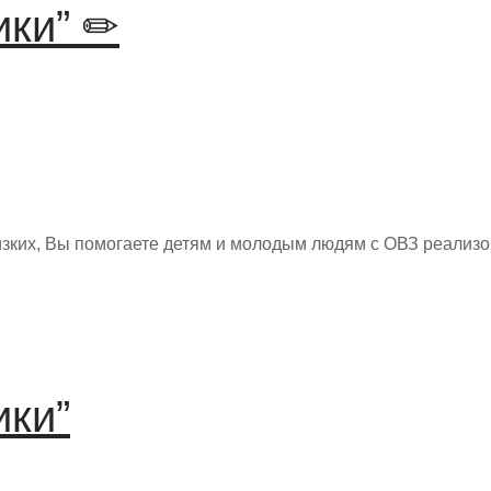
ики” ✏
изких, Вы помогаете детям и молодым людям с ОВЗ реализ
ики”