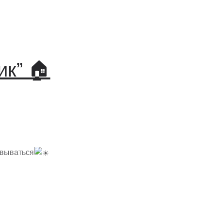
ик” 🏠
овываться