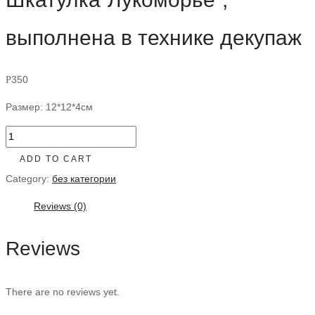
выполнена в технике декупаж
350
Р
Размер: 12*12*4см
Шкатулка"Лукоморье",
выполнена
ADD TO CART
в
Category:
без категории
технике
декупаж
Reviews (0)
quantity
Reviews
There are no reviews yet.