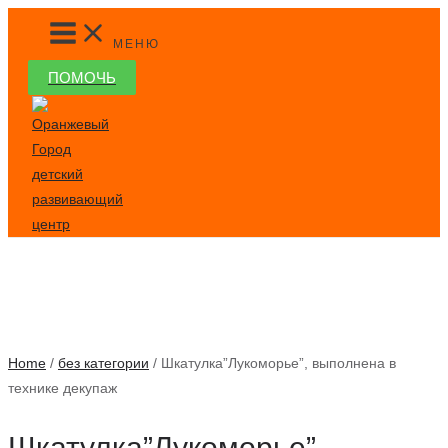
Перейти
MAIN
MENU
к
МЕНЮ
содержимому
ПОМОЧЬ
Home
/
без категории
/ Шкатулка”Лукоморье”, выполнена в
технике декупаж
Шкатулка”Лукоморье”,